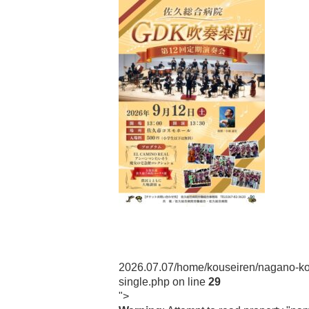
Post navigation
2026.07.07
/home/kouseiren/nagano-ko
single.php on line
29
">