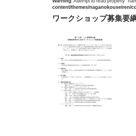
Warning
: Attempt to read property "na
content/themes/naganokouseiren/co
ワークショップ募集要