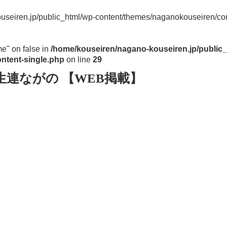
useiren.jp/public_html/wp-content/themes/naganokouseiren/con
me" on false in
/home/kouseiren/nagano-kouseiren.jp/public_
ntent-single.php
on line
29
生連ながの 【WEB掲載】