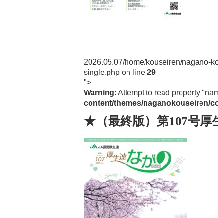
Post navigation
2026.05.07
/home/kouseiren/nagano-ko
single.php on line
29
">
Warning
: Attempt to read property "na
content/themes/naganokouseiren/co
★（最終版）第107号厚