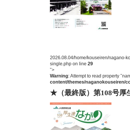
Post navigation
2026.08.04
/home/kouseiren/nagano-ko
single.php on line
29
">
Warning
: Attempt to read property "na
content/themes/naganokouseiren/co
★（最終版）第108号厚