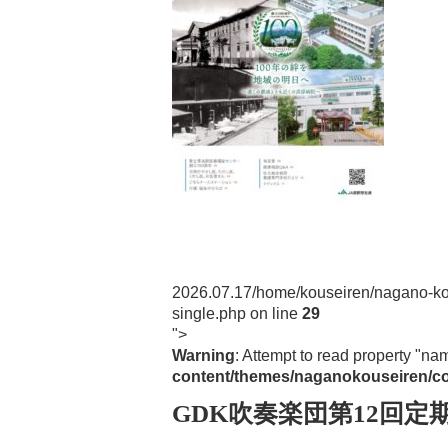
Post navigation
2026.07.17
/home/kouseiren/nagano-ko
single.php on line
29
">
Warning
: Attempt to read property "na
content/themes/naganokouseiren/co
GDK吹奏楽団第12回定