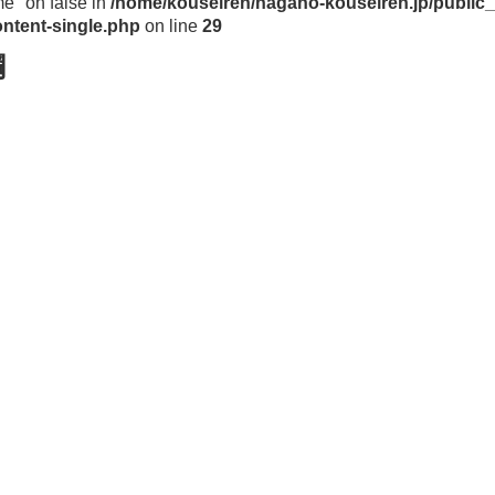
me" on false in
/home/kouseiren/nagano-kouseiren.jp/public_
ntent-single.php
on line
29
綱