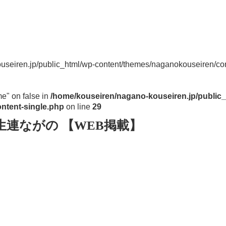
useiren.jp/public_html/wp-content/themes/naganokouseiren/con
me" on false in
/home/kouseiren/nagano-kouseiren.jp/public_
ntent-single.php
on line
29
生連ながの 【WEB掲載】