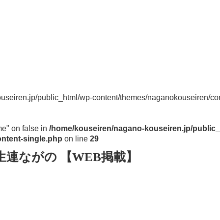
useiren.jp/public_html/wp-content/themes/naganokouseiren/con
me" on false in
/home/kouseiren/nagano-kouseiren.jp/public_
ntent-single.php
on line
29
生連ながの 【WEB掲載】