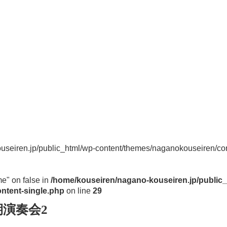
useiren.jp/public_html/wp-content/themes/naganokouseiren/con
me" on false in
/home/kouseiren/nagano-kouseiren.jp/public_
ntent-single.php
on line
29
期演奏会2