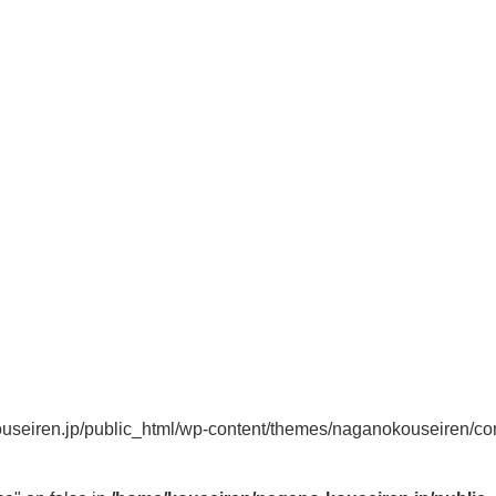
useiren.jp/public_html/wp-content/themes/naganokouseiren/con