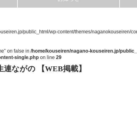
useiren.jp/public_html/wp-content/themes/naganokouseiren/con
me" on false in
/home/kouseiren/nagano-kouseiren.jp/public_
ntent-single.php
on line
29
生連ながの 【WEB掲載】