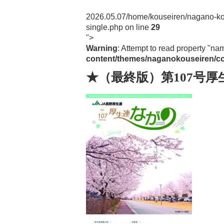
Post navigation
2026.05.07
/home/kouseiren/nagano-ko
single.php on line
29
">
Warning
: Attempt to read property "na
content/themes/naganokouseiren/co
★（最終版）第107号厚