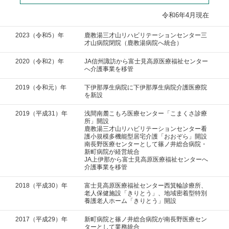
令和6年4月現在
2023（令和5）年
鹿教湯三才山リハビリテーションセンター三
才山病院閉院（鹿教湯病院へ統合）
2020（令和2）年
JA信州諏訪から富士見高原医療福祉センター
へ介護事業を移管
2019（令和元）年
下伊那厚生病院に下伊那厚生病院介護医療院
を新設
2019（平成31）年
浅間南麓こもろ医療センター「こまくさ診療
所」開設
鹿教湯三才山リハビリテーションセンター看
護小規模多機能型居宅介護「おおぞら」開設
南長野医療センターとして篠ノ井総合病院・
新町病院が経営統合
JA上伊那から富士見高原医療福祉センターへ
介護事業を移管
2018（平成30）年
富士見高原医療福祉センター西箕輪診療所、
老人保健施設「きりとう」、地域密着型特別
養護老人ホーム「きりとう」開設
2017（平成29）年
新町病院と篠ノ井総合病院が南長野医療セン
ターとして業務統合