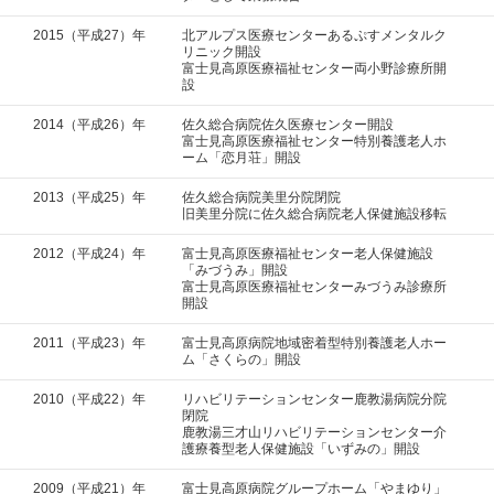
2015（平成27）年
北アルプス医療センターあるぷすメンタルク
リニック開設
富士見高原医療福祉センター両小野診療所開
設
2014（平成26）年
佐久総合病院佐久医療センター開設
富士見高原医療福祉センター特別養護老人ホ
ーム「恋月荘」開設
2013（平成25）年
佐久総合病院美里分院閉院
旧美里分院に佐久総合病院老人保健施設移転
2012（平成24）年
富士見高原医療福祉センター老人保健施設
「みづうみ」開設
富士見高原医療福祉センターみづうみ診療所
開設
2011（平成23）年
富士見高原病院地域密着型特別養護老人ホー
ム「さくらの」開設
2010（平成22）年
リハビリテーションセンター鹿教湯病院分院
閉院
鹿教湯三才山リハビリテーションセンター介
護療養型老人保健施設「いずみの」開設
2009（平成21）年
富士見高原病院グループホーム「やまゆり」