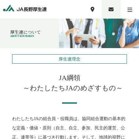
厚生連について
ABOUT KOUSEIREN
厚生連理念
JA綱領
～わたしたちJAのめざすもの～
わたしたちJAの組合員・役職員は、協同組合運動の基本的
な定義・価値・原則（自主、自立、参加、民主的運営、公
正、連帯等）に基づき行動します。そして、地球的視野に