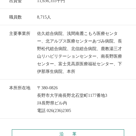
出資金
11,636,355千円
職員数
8,715人
主要事業所
佐久総合病院、浅間南麓こもろ医療センタ
ー、北アルプス医療センターあづみ病院、長
野松代総合病院、北信総合病院、鹿教湯三才
山リハビリテーションセンター、南長野医療
センター、富士見高原医療福祉センター、下
伊那厚生病院、本所
本所所在地
〒380-0826
長野市大字南長野北石堂町1177番地3
JA長野県ビル内
電話 026(236)2305
沿 革