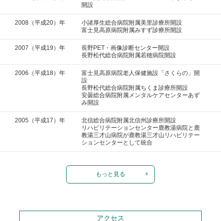
開設
2008（平成20）年
小諸厚生総合病院附属美里診療所開設
富士見高原病院附属みすず診療所開設
2007（平成19）年
長野PET・画像診断センター開設
長野松代総合病院附属若穂病院開設
2006（平成18）年
富士見高原病院老人保健施設「さくらの」開
設
長野松代総合病院附属ちくま診療所開設
安曇総合病院附属メンタルケアセンターあず
み開設
2005（平成17）年
北信総合病院附属北信州診療所開設
リハビリテーションセンター鹿教湯病院と鹿
教湯三才山病院が鹿教湯三才山リハビリテー
ションセンターとして統合
もっと見る
アクセス