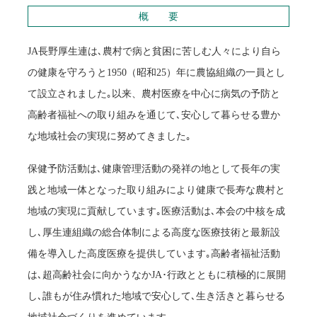
概 要
JA長野厚生連は､農村で病と貧困に苦しむ人々により自ら
の健康を守ろうと1950（昭和25）年に農協組織の一員とし
て設立されました｡以来、農村医療を中心に病気の予防と
高齢者福祉への取り組みを通じて､安心して暮らせる豊か
な地域社会の実現に努めてきました｡
保健予防活動は､健康管理活動の発祥の地として長年の実
践と地域一体となった取り組みにより健康で長寿な農村と
地域の実現に貢献しています｡医療活動は､本会の中核を成
し､厚生連組織の総合体制による高度な医療技術と最新設
備を導入した高度医療を提供しています｡高齢者福祉活動
は､超高齢社会に向かうなかJA･行政とともに積極的に展開
し､誰もが住み慣れた地域で安心して､生き活きと暮らせる