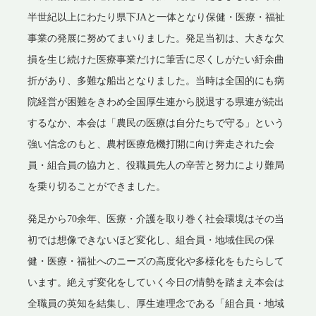
半世紀以上にわたり県下JAと一体となり保健・医療・福祉
事業の発展に努めてまいりました。発足当初は、大きな欠
損を生じ続けた医療事業だけに筆舌に尽くしがたい紆余曲
折があり、多難な船出となりました。当時は全国的にも病
院経営が困難をきわめ全国厚生連から脱退する県連が続出
するなか、本会は「農民の医療は自分たちで守る」という
強い信念のもと、農村医療危機打開に向け奔走された会
員・組合員の協力と、役職員先人の辛苦と努力により難局
を乗り切ることができました。
発足から70余年、医療・介護を取り巻く社会環境はその当
初では想像できないほど変化し、組合員・地域住民の保
健・医療・福祉へのニーズの高度化や多様化をもたらして
います。絶えず変化をしていく今日の情勢を踏まえ本会は
全職員の英知を結集し、厚生連理念である「組合員・地域