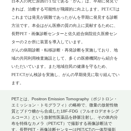
日本人の死亡原因の１位である「がん」は、早期に発見で
きれば、治癒する可能性が飛躍的に向上します。PET/CTは
これまでは発見が困難であったがんを早期に発見する診断
方法です。本会はがん医療の質の向上に貢献するために、
長野PET・画像診断センターと佐久総合病院佐久医療セン
ターの２か所に装置を導入しています。
がんの病期診断・転移診断・再発診断を実施しており、地
域の共同利用検査施設として、多くの医療機関から紹介を
いただいています。また地域住民の健康を守るため、
PET/CTがん検診を実施し、がんの早期発見に取り組んでい
ます。
PETとは、Positron Emission Tomography（ポジトロン・
エミッション・トモグラフィ）の略称で、微量の放射性物
質とブドウ糖から合成した18F-FDG（フルオロデオキシグ
ルコース）という放射性医薬品を静脈注射し、その体内分
布を特殊なカメラ（PET/CT）で撮影する画像診断法で
す。長野PET・画像診断センターはPET/CTの一体型撮影