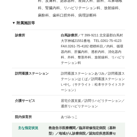
科、皮膚科、泌尿器科、産婦人科、眼科、耳鼻咽喉
科、腎臓内科、リハビリテーション科、放射線科、
麻酔科、歯科口腔外科、病理診断科
▼ 附属施設等
診療所
白馬診療所
／〒399-9211 北安曇郡白馬村
大字神城21551番地 TEL.0261-75-4123
FAX.0261-75-4182 標榜科目／内科、循環
器内科、肝臓内科、透析内科、消化器内
科、外科、整形外科、放射線科、リハビリ
テーション科
訪問看護ステーション
訪問看護ステーションあづみ／訪問看護ス
テーションはくば／訪問看護ステーション
いやし（サテライト：松本サテライトステ
ーション）
介護サービス
居宅介護支援／訪問リハビリテーション／
通所リハビリテーション
院内保育所
あづみっこ
主な指定状況
救急告示医療機関／臨床研修指定病院（基幹
型）／地域がん診療病院／認知症疾患医療セ