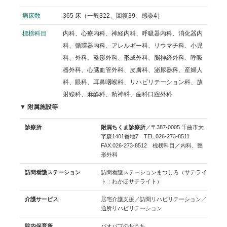
病床数
365 床（一般322、回復39、感染4）
標榜科目
内科、心療内科、神経内科、呼吸器内科、消化器内
科、循環器内科、アレルギー科、リウマチ科、小児
科、外科、整形外科、形成外科、脳神経外科、呼吸
器外科、心臓血管外科、皮膚科、泌尿器科、産婦人
科、眼科、耳鼻咽喉科、リハビリテーション科、放
射線科、麻酔科、精神科、歯科口腔外科
▼ 附属施設等
診療所
附属ちくま診療所
／〒387-0005 千曲市大
字森1401番地7 TEL.026-273-8511
FAX.026-273-8512 標榜科目／内科、整
形外科
訪問看護ステーション
訪問看護ステーションまつしろ（サテライ
ト：わかほサテライト）
介護サービス
居宅介護支援／訪問リハビリテーション／
通所リハビリテーション
院内保育所
バオバブのおうち