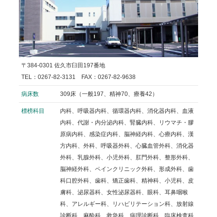
〒384-0301 佐久市臼田197番地
TEL：0267-82-3131 FAX：0267-82-9638
病床数
309床（一般197、精神70、療養42）
標榜科目
内科、呼吸器内科、循環器内科、消化器内科、血液
内科、代謝・内分泌内科、腎臓内科、リウマチ・膠
原病内科、感染症内科、脳神経内科、心療内科、漢
方内科、外科、呼吸器外科、心臓血管外科、消化器
外科、乳腺外科、小児外科、肛門外科、整形外科、
脳神経外科、ペインクリニック外科、形成外科、歯
科口腔外科、歯科、矯正歯科、精神科、小児科、皮
膚科、泌尿器科、女性泌尿器科、眼科、耳鼻咽喉
科、アレルギー科、リハビリテーション科、放射線
診断科、麻酔科、救急科、病理診断科、臨床検査科