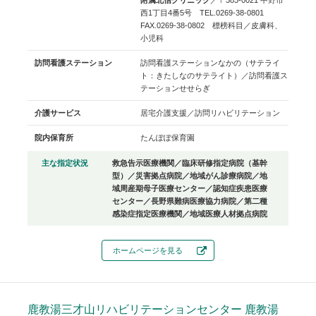
西1丁目4番5号 TEL.0269-38-0801
FAX.0269-38-0802 標榜科目／皮膚科、
小児科
訪問看護ステーション
訪問看護ステーションなかの（サテライ
ト：きたしなのサテライト）／訪問看護ス
テーションせせらぎ
介護サービス
居宅介護支援／訪問リハビリテーション
院内保育所
たんぽぽ保育園
主な指定状況
救急告示医療機関／臨床研修指定病院（基幹
型）／災害拠点病院／地域がん診療病院／地
域周産期母子医療センター／認知症疾患医療
センター／長野県難病医療協力病院／第二種
感染症指定医療機関／地域医療人材拠点病院
ホームページを見る
鹿教湯三才山リハビリテーションセンター
鹿教湯