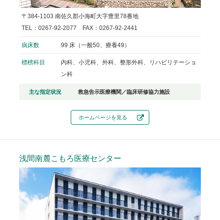
〒384-1103 南佐久郡小海町大字豊里78番地
TEL：0267-92-2077 FAX：0267-92-2441
病床数
99 床（一般50、療養49）
標榜科目
内科、小児科、外科、整形外科、リハビリテーショ
ン科
主な指定状況
救急告示医療機関／臨床研修協力施設
ホームページを見る
浅間南麓こもろ医療センター