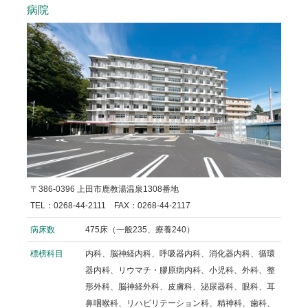
病院
〒386-0396 上田市鹿教湯温泉1308番地
TEL：0268-44-2111 FAX：0268-44-2117
病床数
475床（一般235、療養240）
標榜科目
内科、脳神経内科、呼吸器内科、消化器内科、循環
器内科、リウマチ・膠原病内科、小児科、外科、整
形外科、脳神経外科、皮膚科、泌尿器科、眼科、耳
鼻咽喉科、リハビリテーション科、精神科、歯科、