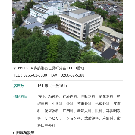
〒399-0214 諏訪郡富士見町落合11100番地
TEL：0266-62-3030 FAX：0266-62-5188
病床数
161 床（一般161）
標榜科目
内科、精神科、神経内科、呼吸器科、消化器科、循
環器科、小児科、外科、整形外科、形成外科、皮膚
科、泌尿器科、肛門科、産婦人科、眼科、耳鼻咽喉
科、リハビリテーション科、放射線科、麻酔科、歯
科口腔外科
▼ 附属施設等