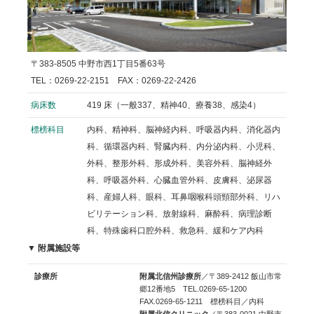
〒383-8505 中野市西1丁目5番63号
TEL：0269-22-2151 FAX：0269-22-2426
病床数
419 床（一般337、精神40、療養38、感染4）
標榜科目
内科、精神科、脳神経内科、呼吸器内科、消化器内
科、循環器内科、腎臓内科、内分泌内科、小児科、
外科、整形外科、形成外科、美容外科、脳神経外
科、呼吸器外科、心臓血管外科、皮膚科、泌尿器
科、産婦人科、眼科、耳鼻咽喉科頭頸部外科、リハ
ビリテーション科、放射線科、麻酔科、病理診断
科、特殊歯科口腔外科、救急科、緩和ケア内科
▼ 附属施設等
診療所
附属北信州診療所
／〒389-2412 飯山市常
郷12番地5 TEL.0269-65-1200
FAX.0269-65-1211 標榜科目／内科
附属北信クリニック
／〒383-0021 中野市