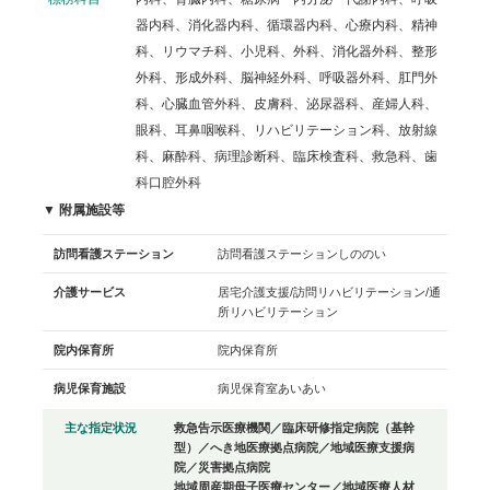
器内科、消化器内科、循環器内科、心療内科、精神
科、リウマチ科、小児科、外科、消化器外科、整形
外科、形成外科、脳神経外科、呼吸器外科、肛門外
科、心臓血管外科、皮膚科、泌尿器科、産婦人科、
眼科、耳鼻咽喉科、リハビリテーション科、放射線
科、麻酔科、病理診断科、臨床検査科、救急科、歯
科口腔外科
▼ 附属施設等
訪問看護ステーション
訪問看護ステーションしののい
介護サービス
居宅介護支援/訪問リハビリテーション/通
所リハビリテーション
院内保育所
院内保育所
病児保育施設
病児保育室あいあい
主な指定状況
救急告示医療機関／臨床研修指定病院（基幹
型）／へき地医療拠点病院／地域医療支援病
院／災害拠点病院
地域周産期母子医療センター／地域医療人材