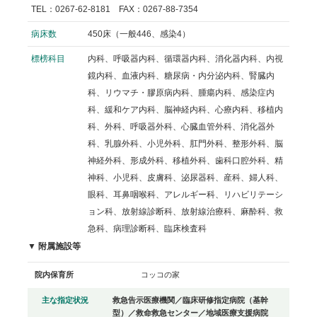
TEL：0267-62-8181 FAX：0267-88-7354
病床数
450床（一般446、感染4）
標榜科目
内科、呼吸器内科、循環器内科、消化器内科、内視
鏡内科、血液内科、糖尿病・内分泌内科、腎臓内
科、リウマチ・膠原病内科、腫瘍内科、感染症内
科、緩和ケア内科、脳神経内科、心療内科、移植内
科、外科、呼吸器外科、心臓血管外科、消化器外
科、乳腺外科、小児外科、肛門外科、整形外科、脳
神経外科、形成外科、移植外科、歯科口腔外科、精
神科、小児科、皮膚科、泌尿器科、産科、婦人科、
眼科、耳鼻咽喉科、アレルギー科、リハビリテーシ
ョン科、放射線診断科、放射線治療科、麻酔科、救
急科、病理診断科、臨床検査科
▼ 附属施設等
院内保育所
コッコの家
主な指定状況
救急告示医療機関／臨床研修指定病院（基幹
型）／救命救急センター／地域医療支援病院