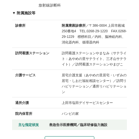
放射線診断科
▼ 附属施設等
診療所
附属豊殿診療所
／〒386-0004 上田市殿城
250番地4 TEL.0268-29-1220 FAX.0268-
29-1229 標榜科目／内科、脳神経内科、
消化器内科、循環器内科
訪問看護ステーション
訪問看護ステーションやまなみ（サテライ
ト：あやめの里サテライト、三才山サテラ
イト）／訪問看護ステーションやまびこ
介護サービス
居宅介護支援（あやめの里居宅・いずみの
居宅・しおだ福祉相談センター）／訪問リ
ハビリテーション／通所リハビリテーショ
ン
通所介護
上田市塩田デイサービスセンター
院内保育所
バンビの家
主な指定状況
救急告示医療機関／臨床研修協力施設