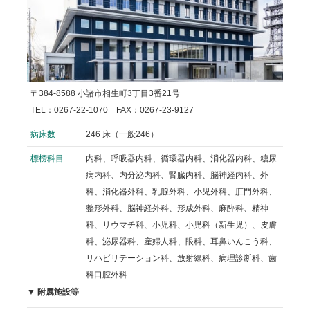
〒384-8588 小諸市相生町3丁目3番21号
TEL：0267-22-1070 FAX：0267-23-9127
病床数
246 床（一般246）
標榜科目
内科、呼吸器内科、循環器内科、消化器内科、糖尿
病内科、内分泌内科、腎臓内科、脳神経内科、外
科、消化器外科、乳腺外科、小児外科、肛門外科、
整形外科、脳神経外科、形成外科、麻酔科、精神
科、リウマチ科、小児科、小児科（新生児）、皮膚
科、泌尿器科、産婦人科、眼科、耳鼻いんこう科、
リハビリテーション科、放射線科、病理診断科、歯
科口腔外科
▼ 附属施設等