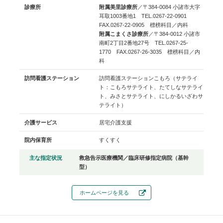
診療所
附属美里診療所
／〒384-0084 小諸市大字
耳取1003番地1 TEL.0267-22-0901
FAX.0267-22-0905 標榜科目／内科
附属こまくさ診療所
／〒384-0012 小諸市
南町2丁目2番地27号 TEL.0267-25-
1770 FAX.0267-26-3035 標榜科目／内
科
訪問看護ステーション
訪問看護ステーションこもろ（サテライ
ト：こもろサテライト、たてしなサテライ
ト、みさとサテライト、にしかるいざわサ
テライト）
介護サービス
居宅介護支援
院内保育所
すくすく
主な指定状況
救急告示医療機関／臨床研修指定病院（基幹
型）
ホームページを見る