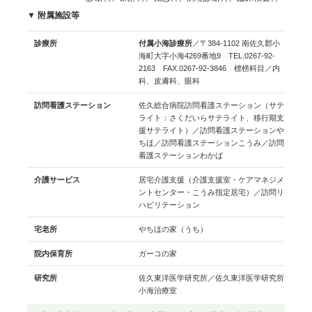
▼ 附属施設等
診療所
付属小海診療所
／〒384-1102 南佐久郡小
海町大字小海4269番地9 TEL.0267-92-
2163 FAX.0267-92-3846 標榜科目／内
科、皮膚科、眼科
訪問看護ステーション
佐久総合病院訪問看護ステーション（サテ
ライト：さくだいらサテライト、移行期支
援サテライト）／訪問看護ステーションや
ちほ／訪問看護ステーションこうみ／訪問
看護ステーションわかば
介護サービス
居宅介護支援（介護支援室・ケアマネジメ
ントセンター・こうみ指定居宅）／訪問リ
ハビリテーション
宅老所
やちほの家（うち）
院内保育所
ガーコの家
研究所
佐久東洋医学研究所／佐久東洋医学研究所
小海治療室