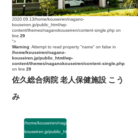
2020.09.13
/home/kouseiren/nagano-
kouseiren.jp/public_html/wp-
content/themes/naganokouseiren/content-single.php on
line
29
">
Warning
: Attempt to read property "name" on false in
/home/kouseiren/nagano-
kouseiren.jp/public_html/wp-
content/themes/naganokouseiren/content-single.php
on line
29
佐久総合病院 老人保健施設 こう
み
/home/kouseiren/nagano-
kouseiren.jp/public_html/wp-