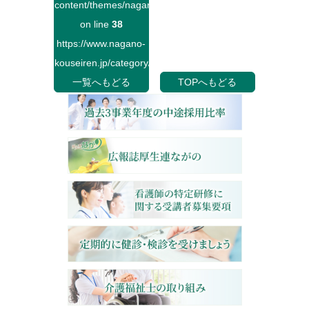
content/themes/naganokouseiren/single.php
on line
38
https://www.nagano-
kouseiren.jp/category/">
一覧へもどる
TOPへもどる