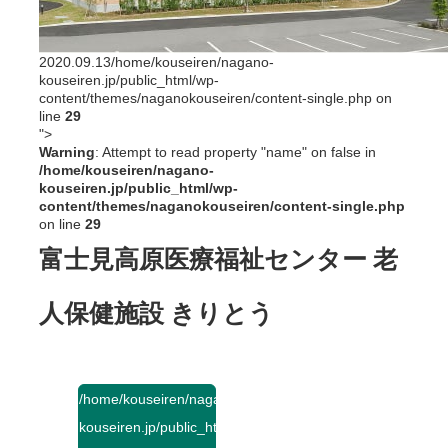
2020.09.13
/home/kouseiren/nagano-
kouseiren.jp/public_html/wp-
content/themes/naganokouseiren/content-single.php on
line
29
">
Warning
: Attempt to read property "name" on false in
/home/kouseiren/nagano-
kouseiren.jp/public_html/wp-
content/themes/naganokouseiren/content-single.php
on line
29
富士見高原医療福祉センター
老
人保健施設 きりとう
/home/kouseiren/nagano-
kouseiren.jp/public_html/wp-