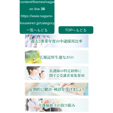
content/themes/naganokouseiren/single.php
on line
38
https://www.nagano-
kouseiren.jp/category/">
一覧へもどる
TOPへもどる