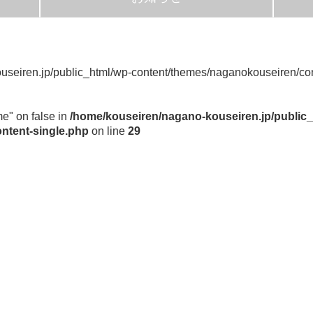
useiren.jp/public_html/wp-content/themes/naganokouseiren/con
me" on false in
/home/kouseiren/nagano-kouseiren.jp/public_
ntent-single.php
on line
29