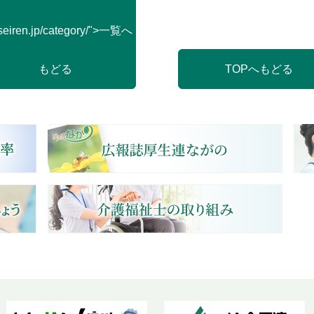
seiren.jp/category/">一覧へ
もどる
TOPへもどる