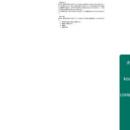
Post navigation
/
kou
cont