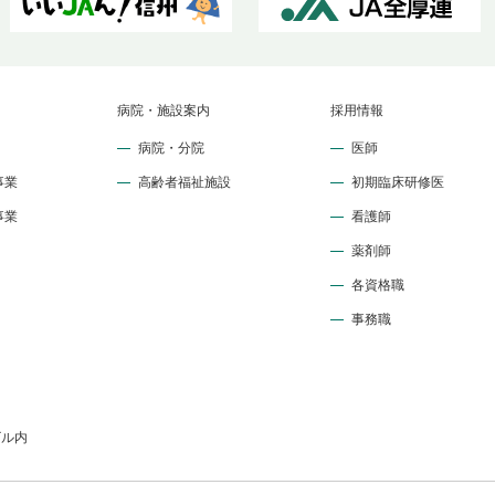
病院・施設案内
採用情報
病院・分院
医師
事業
高齢者福祉施設
初期臨床研修医
事業
看護師
薬剤師
各資格職
事務職
ビル内