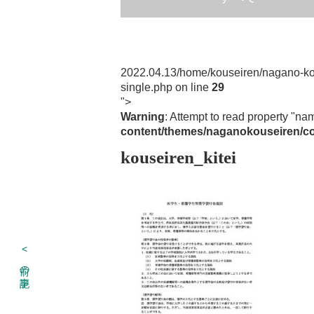
2022.04.13
/home/kouseiren/nagano-ko
single.php on line
29
">
Warning
: Attempt to read property "na
content/themes/naganokouseiren/co
kouseiren_kitei
<
前の記事