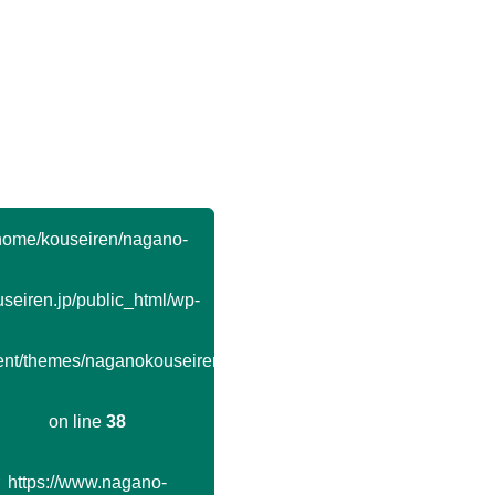
home/kouseiren/nagano-
seiren.jp/public_html/wp-
ent/themes/naganokouseiren/single.php
on line
38
https://www.nagano-