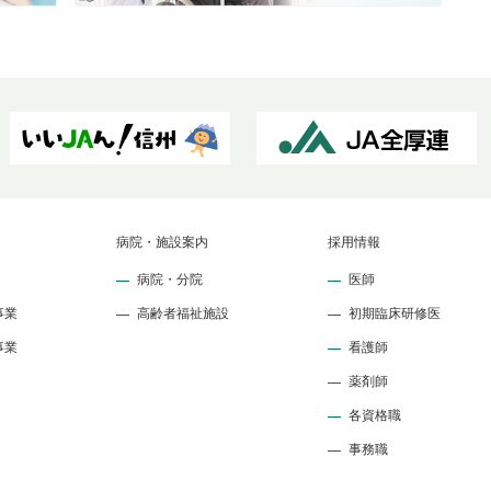
病院・施設案内
採用情報
病院・分院
医師
事業
高齢者福祉施設
初期臨床研修医
事業
看護師
薬剤師
各資格職
事務職