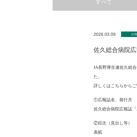
すべて
2026.03.09
お
佐久総合病院広
JA長野厚生連佐久総合
た。
詳しくはこちらから
①広報誌名、発行月
佐久総合病院広報誌『お
②目次（見出し等）
表紙