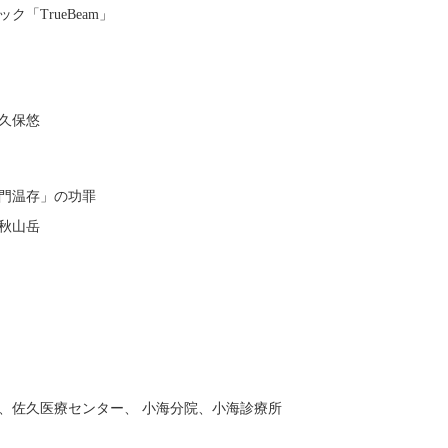
「TrueBeam」
射
久保悠
門温存」の功罪
秋山岳
取得
、佐久医療センター、 小海分院、小海診療所