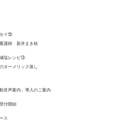
セイ㉓
看護師 新井まき枝
減塩レシピ③
のターメリック蒸し
動音声案内」導入のご案内
受付開始
ュース