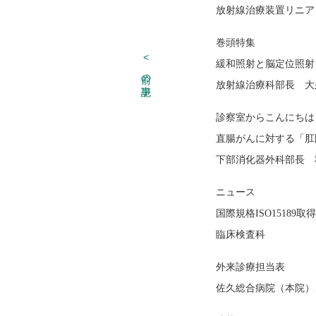
放射線治療装置リニアック
巻頭特集
<
緩和照射と脳定位照
前の記事
放射線治療科部長 大
診察室からこんにちは
直腸がんに対する「肛
下部消化器外科部長 
ニュース
国際規格ISO15189
臨床検査科
外来診療担当表
佐久総合病院（本院）