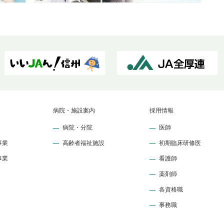
病院・施設案内
採用情報
病院・分院
医師
事業
高齢者福祉施設
初期臨床研修医
事業
看護師
薬剤師
各資格職
事務職