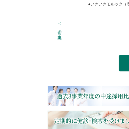
●いきいきモルック（
<
前の記事
Post navigation