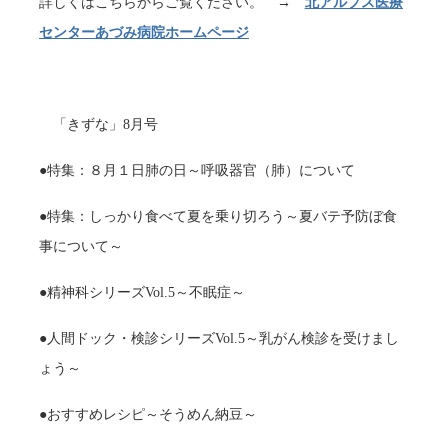
詳しくはこちらからご覧ください。 →
北アルプス医療
センターあづみ病院ホームページ
「きずな」8月号
●特集：８月１日肺の日～呼吸器官（肺）について
●特集：しっかり食べて夏を乗り切ろう～夏バテ予防ぼ食
事について～
●精神科シリーズVol.5～不眠症～
●人間ドック・検診シリーズVol.5～乳がん検診を受けまし
ょう～
●おすすめレシピ～そうめん納豆～