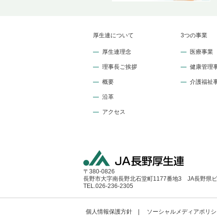
厚生連について
3つの事業
厚生連理念
医療事業
理事長ご挨拶
健康管理
概要
介護福祉
沿革
アクセス
〒380-0826
長野市大字南長野北石堂町1177番地3 JA長野県
TEL.026-236-2305
個人情報保護方針
ソーシャルメディアポリシ