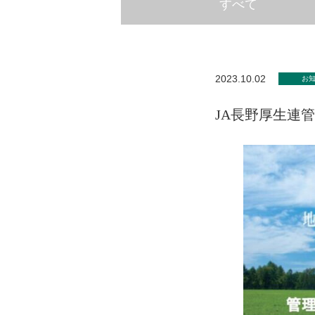
すべて
2023.10.02
お
JA長野厚生連管