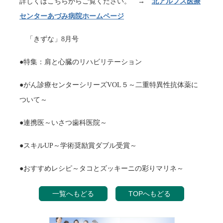
詳しくはこちらからご覧ください。 →
北アルプス医療
センターあづみ病院ホームページ
「きずな」8月号
●特集：肩と心臓のリハビリテーション
●がん診療センターシリーズVOL５～二重特異性抗体薬に
ついて～
●連携医～いさつ歯科医院～
●スキルUP～学術奨励賞ダブル受賞～
●おすすめレシピ～タコとズッキーニの彩りマリネ～
一覧へもどる
TOPへもどる