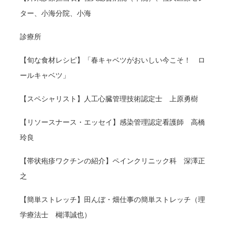
ター、小海分院、小海
診療所
【旬な食材レシピ】「春キャベツがおいしい今こそ！ ロ
ールキャベツ」
【スペシャリスト】人工心臓管理技術認定士 上原勇樹
【リソースナース・エッセイ】感染管理認定看護師 高橋
玲良
【帯状疱疹ワクチンの紹介】ペインクリニック科 深澤正
之
【簡単ストレッチ】田んぼ・畑仕事の簡単ストレッチ（理
学療法士 楜澤誠也）