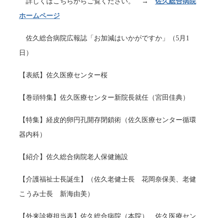
詳しくはこちらからご覧ください。 →
佐久総合病院
ホームページ
佐久総合病院広報誌「お加減はいかがですか」（5月1
日）
【表紙】佐久医療センター桜
【巻頭特集】佐久医療センター新院長就任（宮田佳典）
【特集】経皮的卵円孔開存閉鎖術（佐久医療センター循環
器内科）
【紹介】佐久総合病院老人保健施設
【介護福祉士長誕生】（佐久老健士長 花岡奈保美、老健
こうみ士長 新海由美）
【外来診療担当表】佐久総合病院（本院）、佐久医療セン