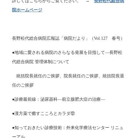
詳しくはこちらからご覧ください。 →
長野松代総合病
院ホームページ
長野松代総合病院広報誌「病院だより」（Vol.127 春号）
●地域に愛される病院のさらなる発展を目指して―長野松
代総合病院 管理体制について
統括院長就任のご挨拶、院長就任のご挨拶、統括院長退
任のご挨拶
●診療最前線：泌尿器科―前立腺肥大症の治療―
●漢方薬で癒すこころとカラダ⑫
●知っておきたい診療技術：外来化学療法センター リニュ
ーアル