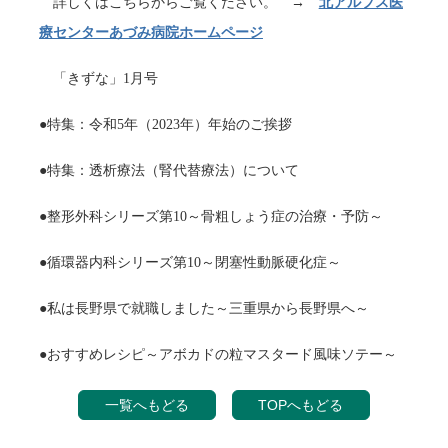
詳しくはこちらからご覧ください。 →
北アルプス医
療センターあづみ病院ホームページ
「きずな」1月号
●特集：令和5年（2023年）年始のご挨拶
●特集：透析療法（腎代替療法）について
●整形外科シリーズ第10～骨粗しょう症の治療・予防～
●循環器内科シリーズ第10～閉塞性動脈硬化症～
●私は長野県で就職しました～三重県から長野県へ～
●おすすめレシピ～アボカドの粒マスタード風味ソテー～
一覧へもどる
TOPへもどる