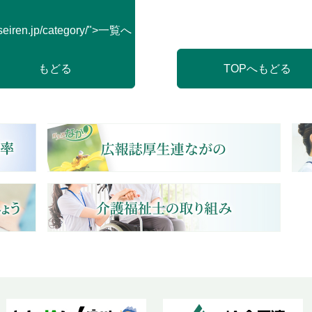
seiren.jp/category/">一覧へ
もどる
TOPへもどる