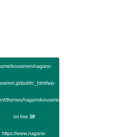
home/kouseiren/nagano-
seiren.jp/public_html/wp-
ent/themes/naganokouseiren/single.php
on line
38
https://www.nagano-