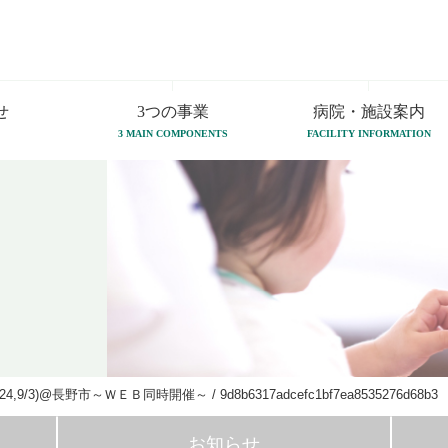
せ
3つの事業
病院・施設案内
3 MAIN COMPONENTS
FACILITY INFORMATION
/24,9/3)@長野市～ＷＥＢ同時開催～
/
9d8b6317adcefc1bf7ea8535276d68b3
お知らせ