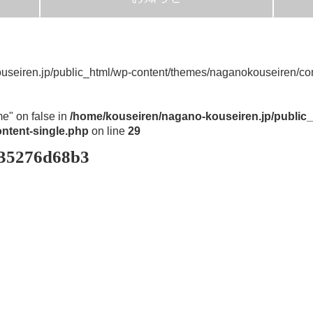
useiren.jp/public_html/wp-content/themes/naganokouseiren/con
me" on false in
/home/kouseiren/nagano-kouseiren.jp/public_
ntent-single.php
on line
29
535276d68b3