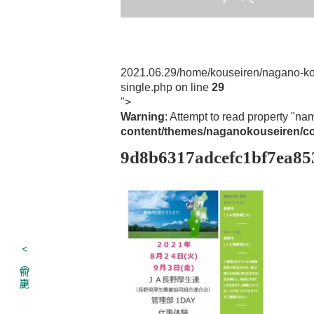
2021.06.29
/home/kouseiren/nagano-ko
single.php on line
29
">
Warning
: Attempt to read property "na
content/themes/naganokouseiren/co
9d8b6317adcefc1bf7ea8
<
前の記事