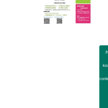
Post navigation
/
kou
cont