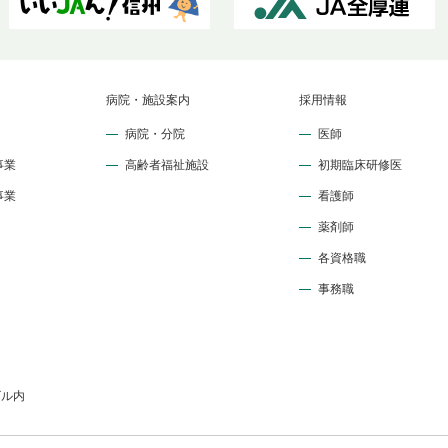
病院・施設案内
採用情報
病院・分院
医師
事業
高齢者福祉施設
初期臨床研修医
事業
看護師
薬剤師
各資格職
事務職
ビル内