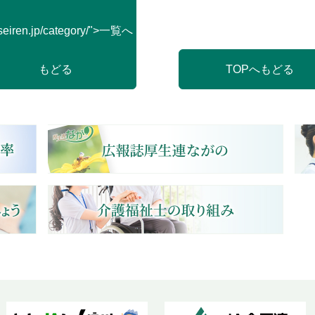
seiren.jp/category/">一覧へ
もどる
TOPへもどる