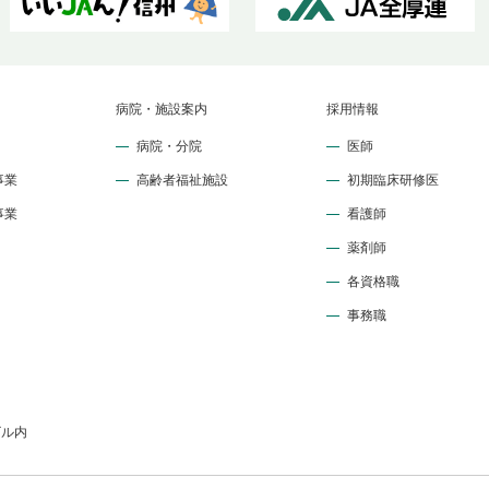
病院・施設案内
採用情報
病院・分院
医師
事業
高齢者福祉施設
初期臨床研修医
事業
看護師
薬剤師
各資格職
事務職
ビル内