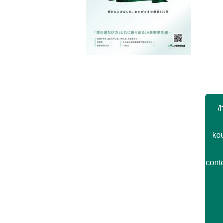
Post navigation
/
kou
cont