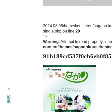
2024.08.05
/home/kouseiren/nagano-ko
single.php on line
29
">
Warning
: Attempt to read property "na
content/themes/naganokouseiren/co
91b189cd537f0cb6eb0f85
<
前の記事