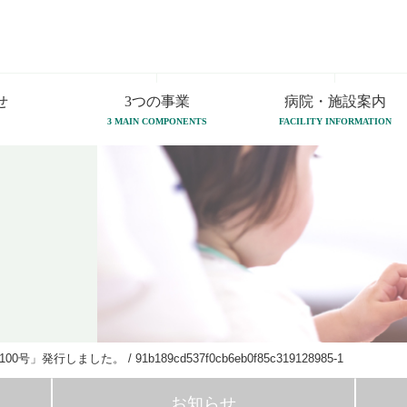
せ
3つの事業
病院・施設案内
3 MAIN COMPONENTS
FACILITY INFORMATION
100号」発行しました。
/
91b189cd537f0cb6eb0f85c319128985-1
お知らせ