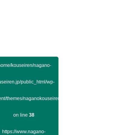
home/kouseiren/nagano-
seiren.jp/public_html/wp-
ent/themes/naganokouseiren/single.php
on line
38
https://www.nagano-