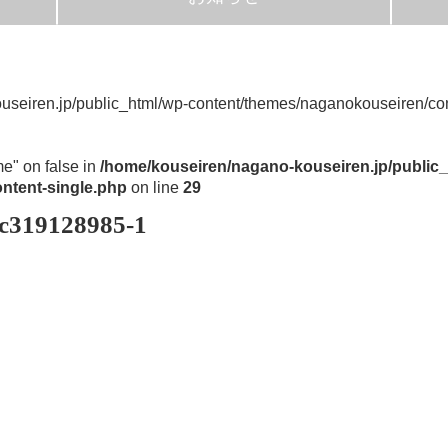
useiren.jp/public_html/wp-content/themes/naganokouseiren/con
me" on false in
/home/kouseiren/nagano-kouseiren.jp/public_
ntent-single.php
on line
29
c319128985-1