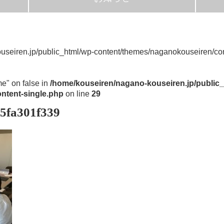
useiren.jp/public_html/wp-content/themes/naganokouseiren/con
me" on false in
/home/kouseiren/nagano-kouseiren.jp/public_
ntent-single.php
on line
29
5fa301f339