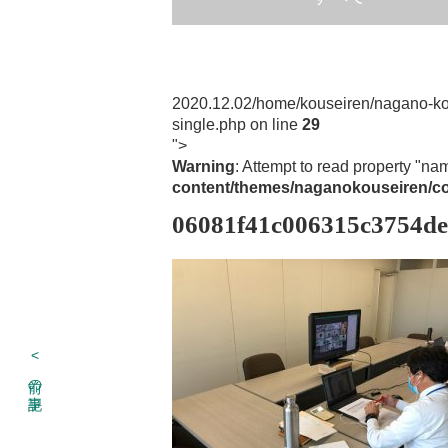
2020.12.02
/home/kouseiren/nagano-ko
single.php on line
29
">
Warning
: Attempt to read property "na
content/themes/naganokouseiren/co
06081f41c006315c3754de
<
前の記事