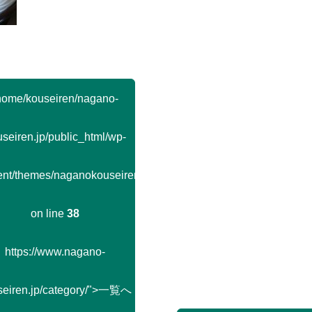
home/kouseiren/nagano-
seiren.jp/public_html/wp-
ent/themes/naganokouseiren/single.php
on line
38
https://www.nagano-
seiren.jp/category/">一覧へ