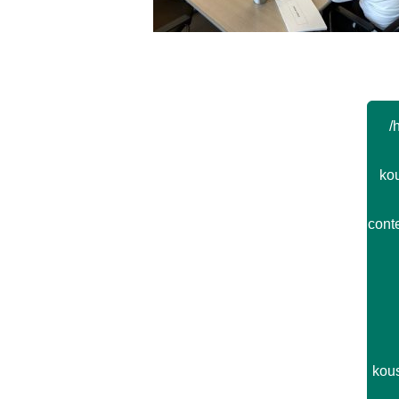
Post navigation
/
kou
cont
kou