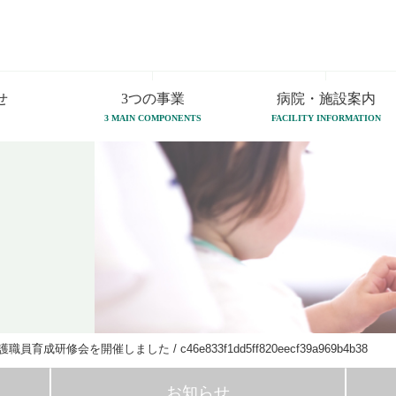
せ
3つの事業
病院・施設案内
3 MAIN COMPONENTS
FACILITY INFORMATION
介護職員育成研修会を開催しました
/
c46e833f1dd5ff820eecf39a969b4b38
お知らせ