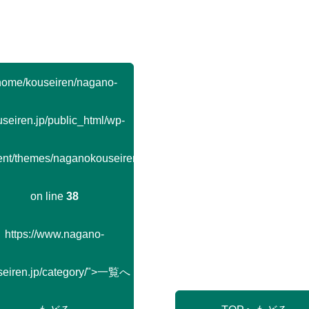
home/kouseiren/nagano-
seiren.jp/public_html/wp-
ent/themes/naganokouseiren/single.php
on line
38
https://www.nagano-
seiren.jp/category/">一覧へ