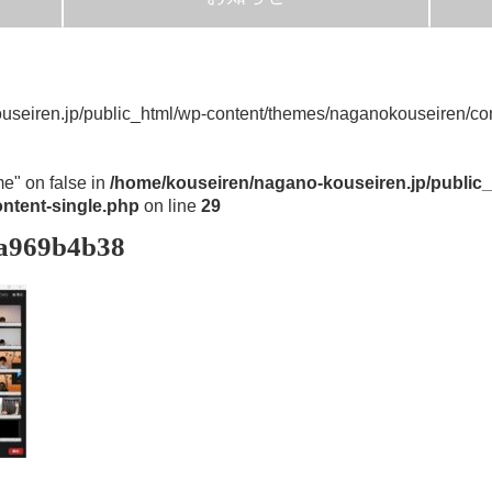
useiren.jp/public_html/wp-content/themes/naganokouseiren/con
me" on false in
/home/kouseiren/nagano-kouseiren.jp/public_
ntent-single.php
on line
29
9a969b4b38