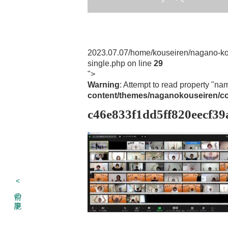
2023.07.07
/home/kouseiren/nagano-ko
single.php on line
29
">
Warning
: Attempt to read property "na
content/themes/naganokouseiren/co
c46e833f1dd5ff820eecf3
<
前の記事