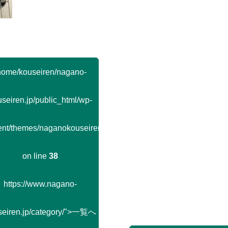
home/kouseiren/nagano-
seiren.jp/public_html/wp-
ent/themes/naganokouseiren/single.php
on line
38
https://www.nagano-
seiren.jp/category/">一覧へ