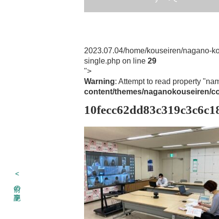
2023.07.04
/home/kouseiren/nagano-ko
single.php on line
29
">
Warning
: Attempt to read property "na
content/themes/naganokouseiren/co
10fecc62dd83c319c3c6c1
<
前の記事