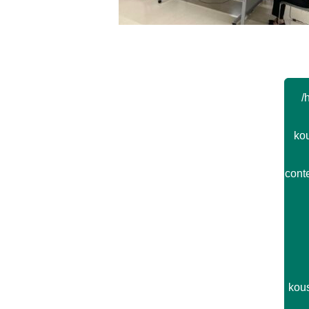
Post navigation
/
kou
cont
kou