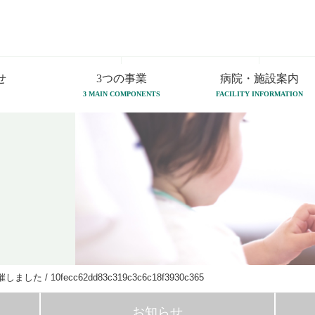
せ
3つの事業
病院・施設案内
3 MAIN COMPONENTS
FACILITY INFORMATION
催しました
/
10fecc62dd83c319c3c6c18f3930c365
お知らせ