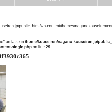
useiren.jp/public_html/wp-content/themes/naganokouseiren/con
me" on false in
/home/kouseiren/nagano-kouseiren.jp/public_
ntent-single.php
on line
29
8f3930c365