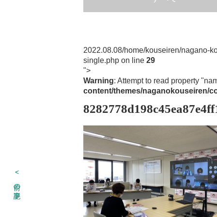
2022.08.08
/home/kouseiren/nagano-ko
single.php on line
29
">
Warning
: Attempt to read property "na
content/themes/naganokouseiren/co
8282778d198c45ea87e4ff
<
前の記事