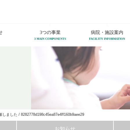
せ
3つの事業
病院・施設案内
3 MAIN COMPONENTS
FACILITY INFORMATION
催しました
/
8282778d198c45ea87e4ff160b9aee29
お知らせ