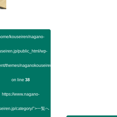
home/kouseiren/nagano-
seiren.jp/public_html/wp-
ent/themes/naganokouseiren/single.php
on line
38
https://www.nagano-
seiren.jp/category/">一覧へ