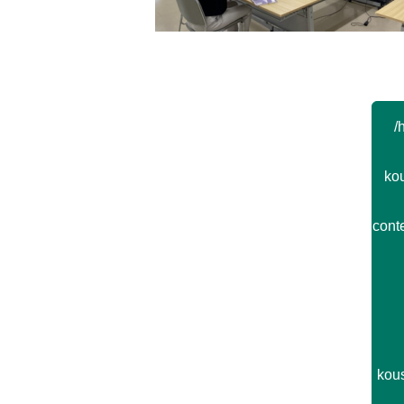
Post navigation
/
kou
cont
kou