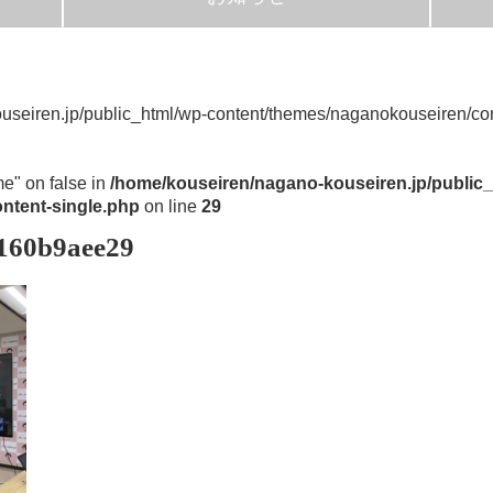
useiren.jp/public_html/wp-content/themes/naganokouseiren/con
me" on false in
/home/kouseiren/nagano-kouseiren.jp/public_
ntent-single.php
on line
29
160b9aee29