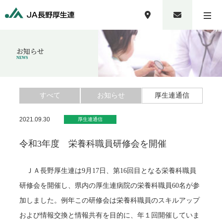
お知らせ
NEWS
すべて
お知らせ
厚生連通信
2021.09.30
厚生連通信
令和3年度 栄養科職員研修会を開催
ＪＡ長野厚生連は9月17日、第16回目となる栄養科職員
研修会を開催し、県内の厚生連病院の栄養科職員60名が参
加しました。例年この研修会は栄養科職員のスキルアップ
および情報交換と情報共有を目的に、年１回開催していま