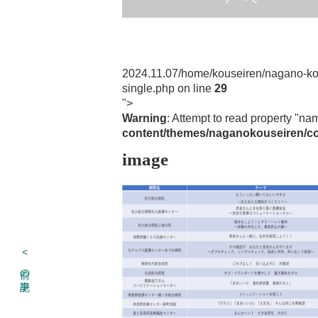
2024.11.07
/home/kouseiren/nagano-kou
single.php on line
29
">
Warning
: Attempt to read property "na
content/themes/naganokouseiren/co
image
<
前の記事