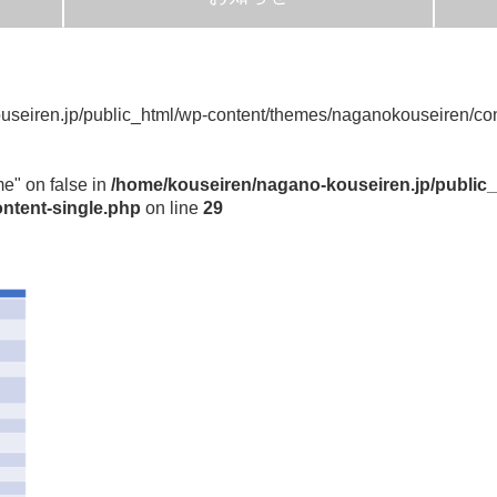
seiren.jp/public_html/wp-content/themes/naganokouseiren/con
me" on false in
/home/kouseiren/nagano-kouseiren.jp/public_
ntent-single.php
on line
29