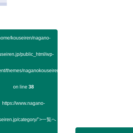
home/kouseiren/nagano-
seiren.jp/public_html/wp-
ent/themes/naganokouseiren/single.php
on line
38
https://www.nagano-
seiren.jp/category/">一覧へ