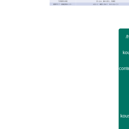
Post navigation
/
kou
cont
kou