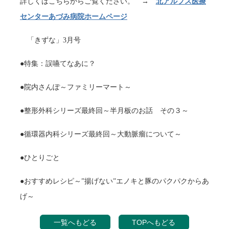
詳しくはこちらからご覧ください。 →
北アルプス医療
センターあづみ病院ホームページ
「きずな」3月号
●特集：誤嚥てなあに？
●院内さんぽ～ファミリーマート～
●整形外科シリーズ最終回～半月板のお話 その３～
●循環器内科シリーズ最終回～大動脈瘤について～
●ひとりごと
●おすすめレシピ～”揚げない”エノキと豚のパクパクからあ
げ～
一覧へもどる
TOPへもどる