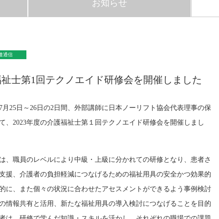
お知らせ
連通信
介護福祉士第1回テクノエイド研修会を開催しました
月25日～26日の2日間、外部講師に日本ノーリフト協会代表理事の保
て、2023年度の介護福祉士第１回テクノエイド研修会を開催しまし
は、職員のレベルにより中級・上級に分かれての研修となり、患者さ
支援、介護者の負担軽減につなげるための福祉用具の安全かつ効果的
的に、また個々の状況に合わせたアセスメントができるよう事例検討
の情報共有と活用、新たな福祉用具の導入検討につなげることを目的
者は、研修で学んだ知識・スキルを活かし、それぞれの職場での課題