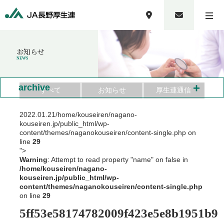
お知らせ
NEWS
+
archive
すべて
お知らせ
厚生連通信
2022.01.21
/home/kouseiren/nagano-
kouseiren.jp/public_html/wp-
content/themes/naganokouseiren/content-single.php on
line
29
">
Warning
: Attempt to read property "name" on false in
/home/kouseiren/nagano-
kouseiren.jp/public_html/wp-
content/themes/naganokouseiren/content-single.php
on line
29
5ff53e58174782009f423e5e8b1951b9