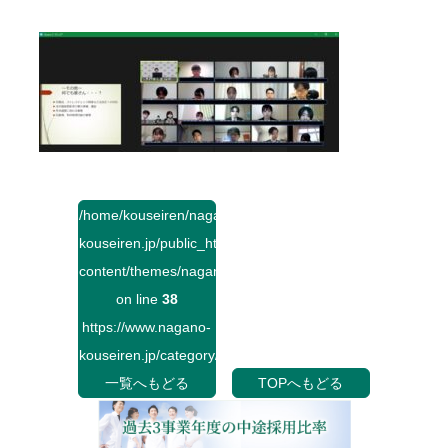
/home/kouseiren/nagano-
kouseiren.jp/public_html/wp-
content/themes/naganokouseiren/single.php
on line
38
https://www.nagano-
kouseiren.jp/category/">
一覧へもどる
TOPへもどる