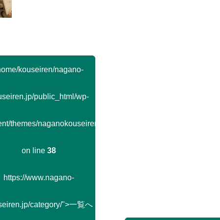
home/kouseiren/nagano-
seiren.jp/public_html/wp-
ent/themes/naganokouseiren/single.php
on line
38
https://www.nagano-
seiren.jp/category/">一覧へ