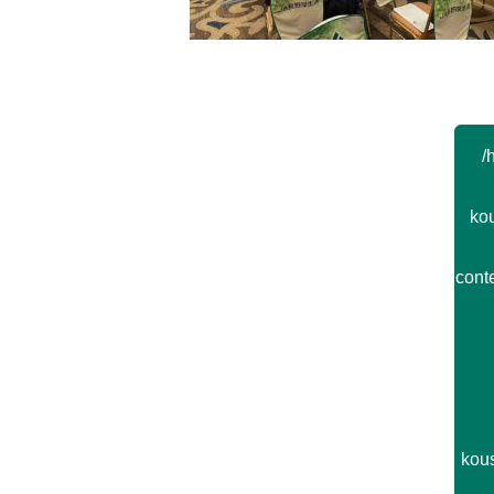
Post navigation
/
kou
cont
kou