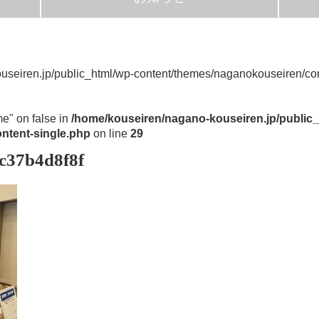
useiren.jp/public_html/wp-content/themes/naganokouseiren/con
me" on false in
/home/kouseiren/nagano-kouseiren.jp/public_
ntent-single.php
on line
29
c37b4d8f8f