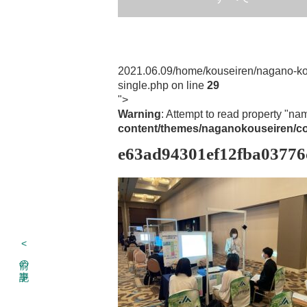
2021.06.09
/home/kouseiren/nagano-ko
single.php on line
29
">
Warning
: Attempt to read property "na
content/themes/naganokouseiren/co
e63ad94301ef12fba03776
<
前の記事